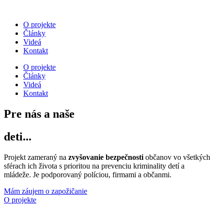
O projekte
Články
Videá
Kontakt
O projekte
Články
Videá
Kontakt
Pre nás a naše
deti...
Projekt zameraný na
zvyšovanie bezpečnosti
občanov vo všetkých
sférach ich života s prioritou na prevenciu kriminality detí a
mládeže. Je podporovaný políciou, firmami a občanmi.
Mám záujem o zapožičanie
O projekte