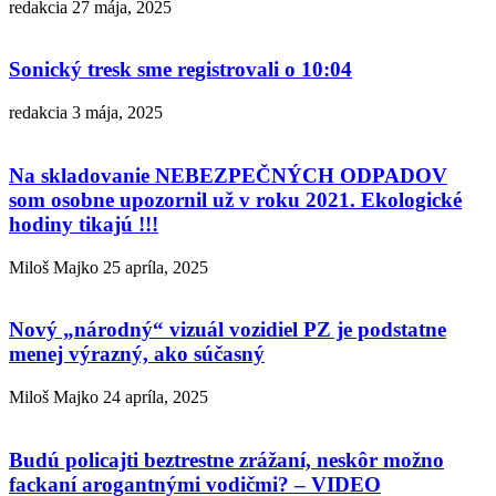
redakcia
27 mája, 2025
Sonický tresk sme registrovali o 10:04
redakcia
3 mája, 2025
Na skladovanie NEBEZPEČNÝCH ODPADOV
som osobne upozornil už v roku 2021. Ekologické
hodiny tikajú !!!
Miloš Majko
25 apríla, 2025
Nový „národný“ vizuál vozidiel PZ je podstatne
menej výrazný, ako súčasný
Miloš Majko
24 apríla, 2025
Budú policajti beztrestne zrážaní, neskôr možno
fackaní arogantnými vodičmi? – VIDEO