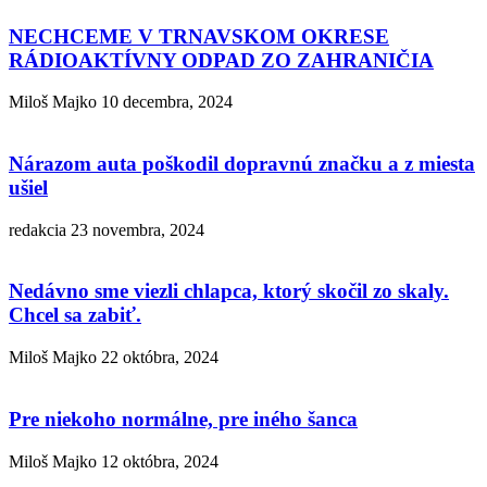
NECHCEME V TRNAVSKOM OKRESE
RÁDIOAKTÍVNY ODPAD ZO ZAHRANIČIA
Miloš Majko
10 decembra, 2024
Nárazom auta poškodil dopravnú značku a z miesta
ušiel
redakcia
23 novembra, 2024
Nedávno sme viezli chlapca, ktorý skočil zo skaly.
Chcel sa zabiť.
Miloš Majko
22 októbra, 2024
Pre niekoho normálne, pre iného šanca
Miloš Majko
12 októbra, 2024