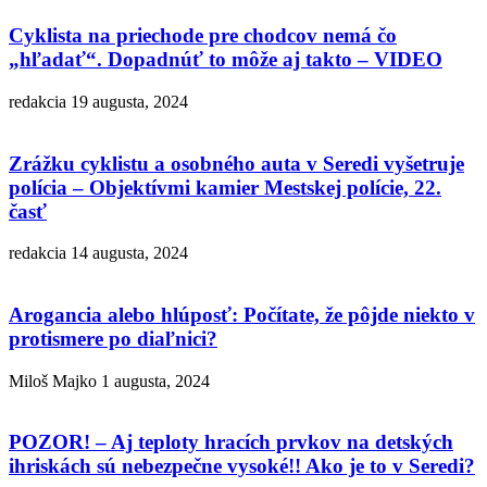
Cyklista na priechode pre chodcov nemá čo
„hľadať“. Dopadnúť to môže aj takto – VIDEO
redakcia
19 augusta, 2024
Zrážku cyklistu a osobného auta v Seredi vyšetruje
polícia – Objektívmi kamier Mestskej polície, 22.
časť
redakcia
14 augusta, 2024
Arogancia alebo hlúposť: Počítate, že pôjde niekto v
protismere po diaľnici?
Miloš Majko
1 augusta, 2024
POZOR! – Aj teploty hracích prvkov na detských
ihriskách sú nebezpečne vysoké!! Ako je to v Seredi?