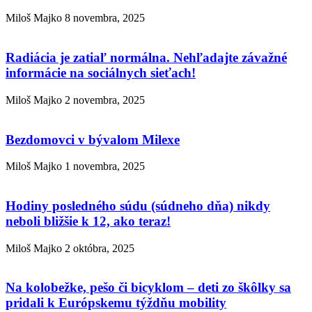
Miloš Majko
8 novembra, 2025
Radiácia je zatiaľ normálna. Nehľadajte závažné
informácie na sociálnych sieťach!
Miloš Majko
2 novembra, 2025
Bezdomovci v bývalom Milexe
Miloš Majko
1 novembra, 2025
Hodiny posledného súdu (súdneho dňa) nikdy
neboli bližšie k 12, ako teraz!
Miloš Majko
2 októbra, 2025
Na kolobežke, pešo či bicyklom – deti zo škôlky sa
pridali k Európskemu týždňu mobility