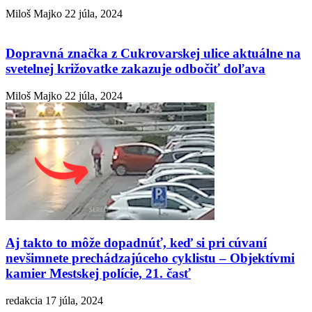
Miloš Majko
22 júla, 2024
Dopravná značka z Cukrovarskej ulice aktuálne na
svetelnej križovatke zakazuje odbočiť doľava
Miloš Majko
22 júla, 2024
Aj takto to môže dopadnúť, keď si pri cúvaní
nevšimnete prechádzajúceho cyklistu – Objektívmi
kamier Mestskej polície, 21. časť
redakcia
17 júla, 2024