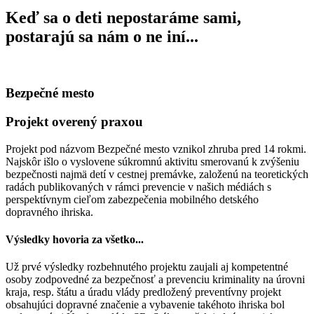
Keď sa o deti nepostaráme sami,
postarajú sa nám o ne iní...
Bezpečné mesto
Projekt overený praxou
Projekt pod názvom Bezpečné mesto vznikol zhruba pred 14 rokmi.
Najskôr išlo o vyslovene súkromnú aktivitu smerovanú k zvýšeniu
bezpečnosti najmä detí v cestnej premávke, založenú na teoretických
radách publikovaných v rámci prevencie v našich médiách s
perspektívnym cieľom zabezpečenia mobilného detského
dopravného ihriska.
Výsledky hovoria za všetko...
Už prvé výsledky rozbehnutého projektu zaujali aj kompetentné
osoby zodpovedné za bezpečnosť a prevenciu kriminality na úrovni
kraja, resp. štátu a úradu vlády predložený preventívny projekt
obsahujúci dopravné značenie a vybavenie takéhoto ihriska bol