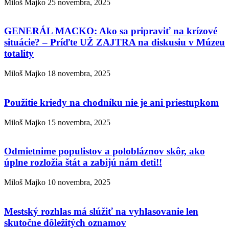
Miloš Majko
25 novembra, 2025
GENERÁL MACKO: Ako sa pripraviť na krízové
situácie? – Príďte UŽ ZAJTRA na diskusiu v Múzeu
totality
Miloš Majko
18 novembra, 2025
Použitie kriedy na chodníku nie je ani priestupkom
Miloš Majko
15 novembra, 2025
Odmietnime populistov a polobláznov skôr, ako
úplne rozložia štát a zabijú nám deti!!
Miloš Majko
10 novembra, 2025
Mestský rozhlas má slúžiť na vyhlasovanie len
skutočne dôležitých oznamov