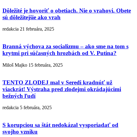
Dôležité je hovoriť o obetiach. Nie o vrahovi. Obete
sú dôležitejšie ako vrah
redakcia
21 februára, 2025
Branná výchova za socializmu – ako sme na tom s
krytmi pri súčasných hrozbách od V. Putina?
Miloš Majko
15 februára, 2025
TENTO ZLODEJ mal v Seredi kradnúť už
viackrát! Výstraha pred zlodejmi okrádajúcimi
bežných ľudí
redakcia
5 februára, 2025
S korupciou sa štát nedokázal vysporiadať od
svojho vzniku