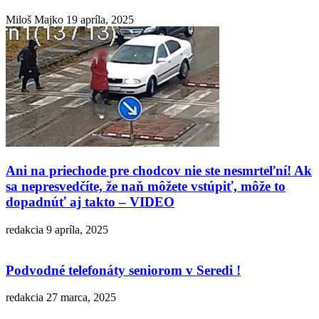
Miloš Majko
19 apríla, 2025
Ani na priechode pre chodcov nie ste nesmrteľní! Ak
sa nepresvedčíte, že naň môžete vstúpiť, môže to
dopadnúť aj takto – VIDEO
redakcia
9 apríla, 2025
Podvodné telefonáty seniorom v Seredi !
redakcia
27 marca, 2025