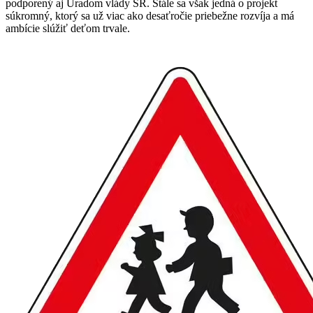
podporený aj Úradom vlády SR. Stále sa však jedná o projekt
súkromný, ktorý sa už viac ako desaťročie priebežne rozvíja a má
ambície slúžiť deťom trvale.