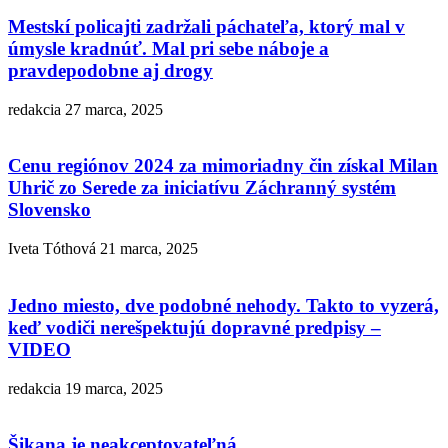
Mestskí policajti zadržali páchateľa, ktorý mal v
úmysle kradnúť. Mal pri sebe náboje a
pravdepodobne aj drogy
redakcia
27 marca, 2025
Cenu regiónov 2024 za mimoriadny čin získal Milan
Uhrič zo Serede za iniciatívu Záchranný systém
Slovensko
Iveta Tóthová
21 marca, 2025
Jedno miesto, dve podobné nehody. Takto to vyzerá,
keď vodiči nerešpektujú dopravné predpisy –
VIDEO
redakcia
19 marca, 2025
Šikana je neakceptovateľná