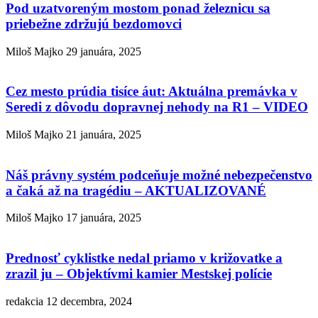
Pod uzatvoreným mostom ponad železnicu sa
priebežne zdržujú bezdomovci
Miloš Majko
29 januára, 2025
Cez mesto prúdia tisíce áut: Aktuálna premávka v
Seredi z dôvodu dopravnej nehody na R1 – VIDEO
Miloš Majko
21 januára, 2025
Náš právny systém podceňuje možné nebezpečenstvo
a čaká až na tragédiu – AKTUALIZOVANÉ
Miloš Majko
17 januára, 2025
Prednosť cyklistke nedal priamo v križovatke a
zrazil ju – Objektívmi kamier Mestskej polície
redakcia
12 decembra, 2024