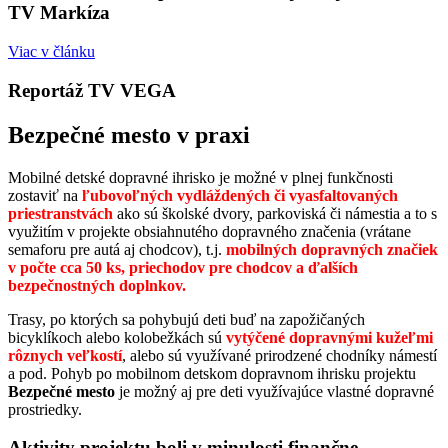
TV Markíza
Viac v článku
Reportáž TV VEGA
Bezpečné mesto v praxi
Mobilné detské dopravné ihrisko je možné v plnej funkčnosti
zostaviť na
ľubovoľných vydláždených či
vyasfaltovaných
priestranstvách
ako sú školské dvory, parkoviská či námestia a to s
využitím v projekte obsiahnutého dopravného značenia (vrátane
semaforu pre autá aj chodcov), t.j.
mobilných dopravných značiek
v počte cca 50 ks, priechodov pre chodcov a ďalších
bezpečnostných doplnkov.
Trasy, po ktorých sa pohybujú deti buď na zapožičaných
bicyklíkoch alebo kolobežkách sú
vytýčené dopravnými kužeľmi
rôznych veľkostí
, alebo sú využívané prirodzené chodníky námestí
a pod. Pohyb po mobilnom detskom dopravnom ihrisku projektu
Bezpečné mesto
je možný aj pre deti využívajúce vlastné dopravné
prostriedky.
Aktivity projektu boli v minulosti finančne