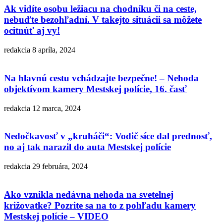
Ak vidíte osobu ležiacu na chodníku či na ceste,
nebuďte bezohľadní. V takejto situácii sa môžete
ocitnúť aj vy!
redakcia
8 apríla, 2024
Na hlavnú cestu vchádzajte bezpečne! – Nehoda
objektívom kamery Mestskej polície, 16. časť
redakcia
12 marca, 2024
Nedočkavosť v „kruháči“: Vodič síce dal prednosť,
no aj tak narazil do auta Mestskej polície
redakcia
29 februára, 2024
Ako vznikla nedávna nehoda na svetelnej
križovatke? Pozrite sa na to z pohľadu kamery
Mestskej polície – VIDEO