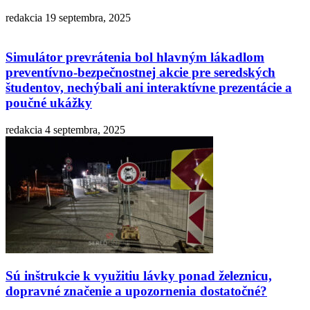
redakcia
19 septembra, 2025
Simulátor prevrátenia bol hlavným lákadlom
preventívno-bezpečnostnej akcie pre seredských
študentov, nechýbali ani interaktívne prezentácie a
poučné ukážky
redakcia
4 septembra, 2025
Sú inštrukcie k využitiu lávky ponad železnicu,
dopravné značenie a upozornenia dostatočné?