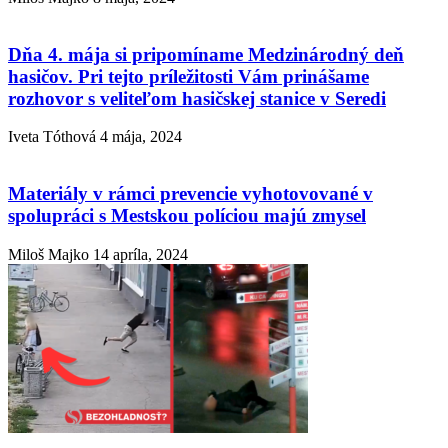
Dňa 4. mája si pripomíname Medzinárodný deň
hasičov. Pri tejto príležitosti Vám prinášame
rozhovor s veliteľom hasičskej stanice v Seredi
Iveta Tóthová
4 mája, 2024
Materiály v rámci prevencie vyhotovované v
spolupráci s Mestskou políciou majú zmysel
Miloš Majko
14 apríla, 2024