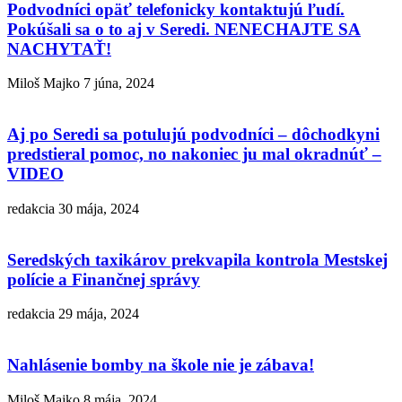
Podvodníci opäť telefonicky kontaktujú ľudí.
Pokúšali sa o to aj v Seredi. NENECHAJTE SA
NACHYTAŤ!
Miloš Majko
7 júna, 2024
Aj po Seredi sa potulujú podvodníci – dôchodkyni
predstieral pomoc, no nakoniec ju mal okradnúť –
VIDEO
redakcia
30 mája, 2024
Seredských taxikárov prekvapila kontrola Mestskej
polície a Finančnej správy
redakcia
29 mája, 2024
Nahlásenie bomby na škole nie je zábava!
Miloš Majko
8 mája, 2024