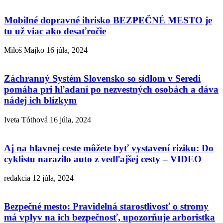
Mobilné dopravné ihrisko BEZPEČNÉ MESTO je
tu už viac ako desaťročie
Miloš Majko
16 júla, 2024
Záchranný Systém Slovensko so sídlom v Seredi
pomáha pri hľadaní po nezvestných osobách a dáva
nádej ich blízkym
Iveta Tóthová
16 júla, 2024
Aj na hlavnej ceste môžete byť vystavení riziku: Do
cyklistu narazilo auto z vedľajšej cesty – VIDEO
redakcia
12 júla, 2024
Bezpečné mesto: Pravidelná starostlivosť o stromy
má vplyv na ich bezpečnosť, upozorňuje arboristka