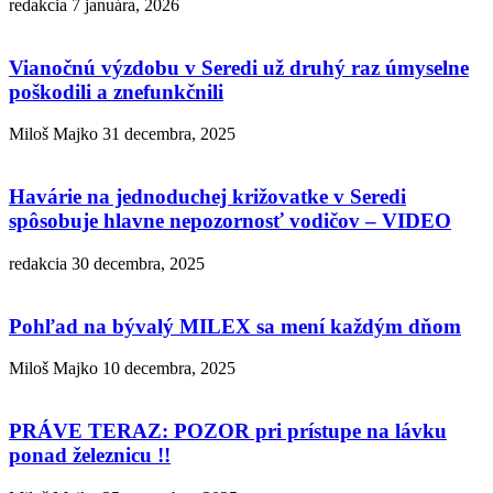
redakcia
7 januára, 2026
Vianočnú výzdobu v Seredi už druhý raz úmyselne
poškodili a znefunkčnili
Miloš Majko
31 decembra, 2025
Havárie na jednoduchej križovatke v Seredi
spôsobuje hlavne nepozornosť vodičov – VIDEO
redakcia
30 decembra, 2025
Pohľad na bývalý MILEX sa mení každým dňom
Miloš Majko
10 decembra, 2025
PRÁVE TERAZ: POZOR pri prístupe na lávku
ponad železnicu !!