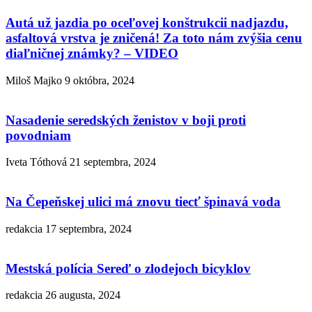
Autá už jazdia po oceľovej konštrukcii nadjazdu,
asfaltová vrstva je zničená! Za toto nám zvýšia cenu
diaľničnej známky? – VIDEO
Miloš Majko
9 októbra, 2024
Nasadenie seredských ženistov v boji proti
povodniam
Iveta Tóthová
21 septembra, 2024
Na Čepeňskej ulici má znovu tiecť špinavá voda
redakcia
17 septembra, 2024
Mestská polícia Sereď o zlodejoch bicyklov
redakcia
26 augusta, 2024