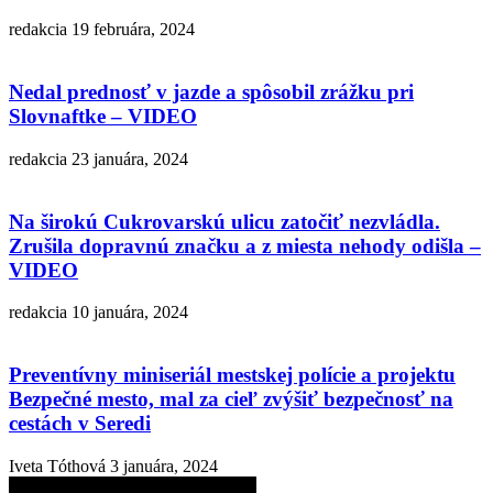
redakcia
19 februára, 2024
Nedal prednosť v jazde a spôsobil zrážku pri
Slovnaftke – VIDEO
redakcia
23 januára, 2024
Na širokú Cukrovarskú ulicu zatočiť nezvládla.
Zrušila dopravnú značku a z miesta nehody odišla –
VIDEO
redakcia
10 januára, 2024
Preventívny miniseriál mestskej polície a projektu
Bezpečné mesto, mal za cieľ zvýšiť bezpečnosť na
cestách v Seredi
Iveta Tóthová
3 januára, 2024