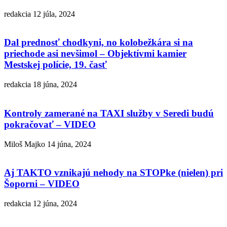
redakcia
12 júla, 2024
Dal prednosť chodkyni, no kolobežkára si na
priechode asi nevšimol – Objektívmi kamier
Mestskej polície, 19. časť
redakcia
18 júna, 2024
Kontroly zamerané na TAXI služby v Seredi budú
pokračovať – VIDEO
Miloš Majko
14 júna, 2024
Aj TAKTO vznikajú nehody na STOPke (nielen) pri
Šoporni – VIDEO
redakcia
12 júna, 2024