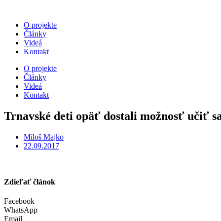
O projekte
Články
Videá
Kontakt
O projekte
Články
Videá
Kontakt
Trnavské deti opäť dostali možnosť učiť
Miloš Majko
22.09.2017
Zdieľať článok
Facebook
WhatsApp
Email