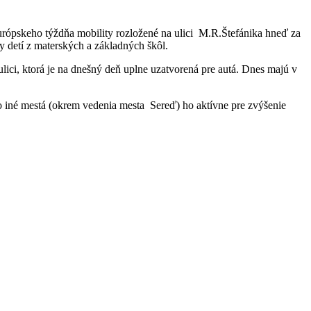
ópskeho týždňa mobility rozložené na ulici M.R.Štefánika hneď za
y detí z materských a základných škôl.
ici, ktorá je na dnešný deň uplne uzatvorená pre autá. Dnes majú v
né mestá (okrem vedenia mesta Sereď) ho aktívne pre zvýšenie