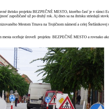
avné ihrisko projektu BEZPEČNÉ MESTO, ktorého časť je v rámci Eur
osť zapožičané už po druhý rok. Aj dnes sa na ihrisku striedajú stovk
izovaného Mestom Trnava na Trojičnom námestí a celej Štefánikovej ul
ením mesta oceňuje úroveň projektu BEZPEČNÉ MESTO a rovnako ako i