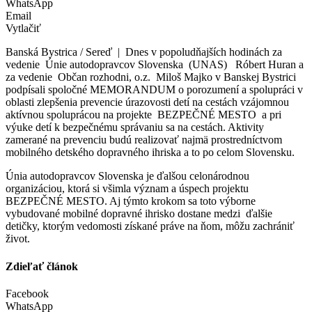
WhatsApp
Email
Vytlačiť
Banská Bystrica / Sereď | Dnes v popoludňajších hodinách za
vedenie Únie autodopravcov Slovenska (UNAS) Róbert Huran a
za vedenie Občan rozhodni, o.z. Miloš Majko v Banskej Bystrici
podpísali spoločné MEMORANDUM o porozumení a spolupráci v
oblasti zlepšenia prevencie úrazovosti detí na cestách vzájomnou
aktívnou spoluprácou na projekte BEZPEČNÉ MESTO a pri
výuke detí k bezpečnému správaniu sa na cestách. Aktivity
zamerané na prevenciu budú realizovať najmä prostredníctvom
mobilného detského dopravného ihriska a to po celom Slovensku.
Únia autodopravcov Slovenska je ďalšou celonárodnou
organizáciou, ktorá si všimla význam a úspech projektu
BEZPEČNÉ MESTO. Aj týmto krokom sa toto výborne
vybudované mobilné dopravné ihrisko dostane medzi ďalšie
detičky, ktorým vedomosti získané práve na ňom, môžu zachrániť
život.
Zdieľať článok
Facebook
WhatsApp