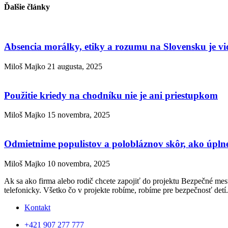
Ďalšie články
Absencia morálky, etiky a rozumu na Slovensku je vi
Miloš Majko
21 augusta, 2025
Použitie kriedy na chodníku nie je ani priestupkom
Miloš Majko
15 novembra, 2025
Odmietnime populistov a polobláznov skôr, ako úplne 
Miloš Majko
10 novembra, 2025
Ak sa ako firma alebo rodič chcete zapojiť do projektu Bezpečné mest
telefonicky. Všetko čo v projekte robíme, robíme pre bezpečnosť detí.
Kontakt
+421 907 277 777