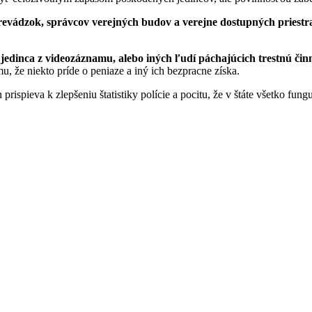
evádzok, správcov verejných budov a verejne dostupných priestra
edinca z videozáznamu, alebo iných ľudí páchajúcich trestnú činno
mu, že niekto príde o peniaze a iný ich bezpracne získa.
pieva k zlepšeniu štatistiky polície a pocitu, že v štáte všetko funguj