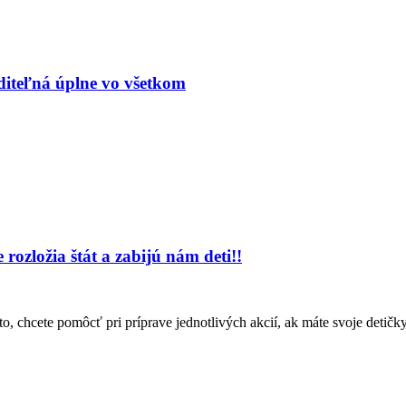
diteľná úplne vo všetkom
rozložia štát a zabijú nám deti!!
o, chcete pomôcť pri príprave jednotlivých akcií, ak máte svoje detičky