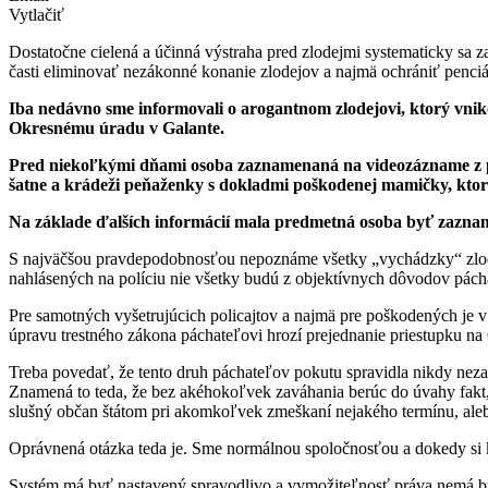
Vytlačiť
Dostatočne cielená a účinná výstraha pred zlodejmi systematicky sa
časti eliminovať nezákonné konanie zlodejov a najmä ochrániť penci
Iba nedávno sme informovali o arogantnom zlodejovi, ktorý vniko
Okresnému úradu v Galante.
Pred niekoľkými dňami osoba zaznamenaná na videozázname z p
šatne a krádeži peňaženky s dokladmi poškodenej mamičky, ktor
Na základe ďalších informácií mala predmetná osoba byť zazna
S najväčšou pravdepodobnosťou nepoznáme všetky „vychádzky“ zlodej
nahlásených na políciu nie všetky budú z objektívnych dôvodov pách
Pre samotných vyšetrujúcich policajtov a najmä pre poškodených je v
úpravu trestného zákona páchateľovi hrozí prejednanie priestupku na
Treba povedať, že tento druh páchateľov pokutu spravidla nikdy neza
Znamená to teda, že bez akéhokoľvek zaváhania berúc do úvahy fakt, ž
slušný občan štátom pri akomkoľvek zmeškaní nejakého termínu, aleb
Oprávnená otázka teda je. Sme normálnou spoločnosťou a dokedy si k
Systém má byť nastavený spravodlivo a vymožiteľnosť práva nemá b