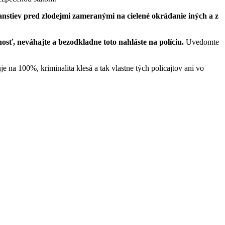
nstiev pred zlodejmi zameranými na cielené okrádanie iných a z
sť, neváhajte a bezodkladne toto nahláste na políciu.
Uvedomte
e na 100%, kriminalita klesá a tak vlastne tých policajtov ani vo