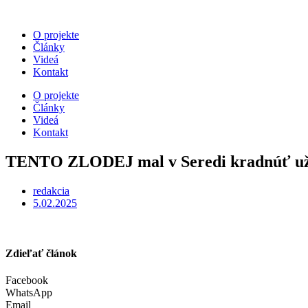
O projekte
Články
Videá
Kontakt
O projekte
Články
Videá
Kontakt
TENTO ZLODEJ mal v Seredi kradnúť už v
redakcia
5.02.2025
Zdieľať článok
Facebook
WhatsApp
Email