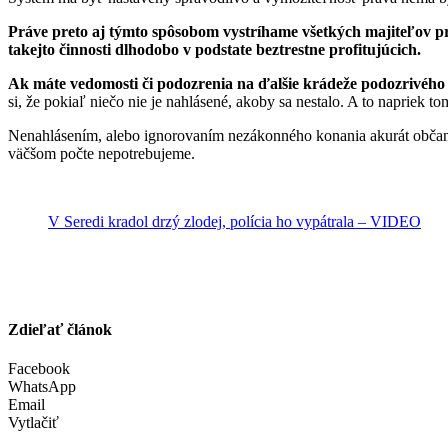
Práve preto aj týmto spôsobom vystríhame všetkých majiteľov pr
takejto činnosti dlhodobo v podstate beztrestne profitujúcich.
Ak máte vedomosti či podozrenia na ďalšie krádeže podozrivého j
si, že pokiaľ niečo nie je nahlásené, akoby sa nestalo. A to napriek to
Nenahlásením, alebo ignorovaním nezákonného konania akurát občan pris
väčšom počte nepotrebujeme.
V Seredi kradol drzý zlodej, polícia ho vypátrala – VIDEO
Zdieľať článok
Facebook
WhatsApp
Email
Vytlačiť