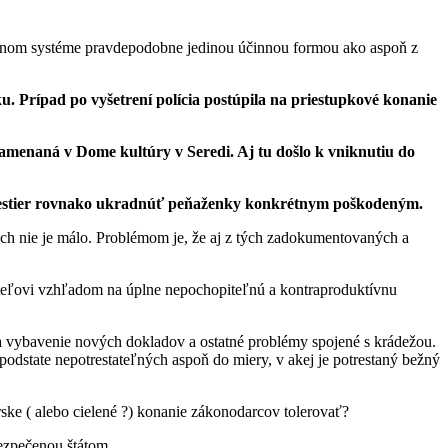
rávnom systéme pravdepodobne jedinou účinnou formou ako aspoň z
. Prípad po vyšetrení polícia postúpila na priestupkové konanie
naná v Dome kultúry v Seredi. Aj tu došlo k vniknutiu do
h sestier rovnako ukradnúť peňaženky konkrétnym poškodeným.
ch nie je málo. Problémom je, že aj z tých zadokumentovaných a
hateľovi vzhľadom na úplne nepochopiteľnú a kontraproduktívnu
na vybavenie nových dokladov a ostatné problémy spojené s krádežou.
podstate nepotrestateľných aspoň do miery, v akej je potrestaný bežný
ske ( alebo cielené ?) konanie zákonodarcov tolerovať?
ezpečenou štátom.