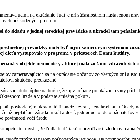
 zameriavajúcimi na okrádanie ľudí je pri súčasnostnom nastavenom p
álnych poškodených pred nimi.
l do skladu v jednej seredskej prevádzke a ukradol tam peňaženku
redmetnej prevádzky mala byť iným kamerovým systémom zazname
ej dieťa vystupovalo v programe v priestoroch Domu kutlúry.
menaná v objekte nemocnice, v ktorej mala zo šatne zdravotnýc
ov zameriavajúcich sa na okrádanie občanov zo všetkých dní a isto i
ateľovi skutočne preukázané.
 súčasnej dobe úplne najhoršie, že aj v prípade preukázania viny pác
 Okresnom úrade a v podstate smiešna pokuta.
platí, poškodeným ukradnuté financie nevráti, nenahradí ani náklady 
e už neplatí ani zásada trikrát a dosť, jednoducho ide o páchateľov v 
o povinnosti voči úradu.
ompetentní myslia, že ľudia budú takúto bezočivosť zlodejov a amatér
yť celoživotným zápasom poškodených jedincov, ale povinnosťou zab