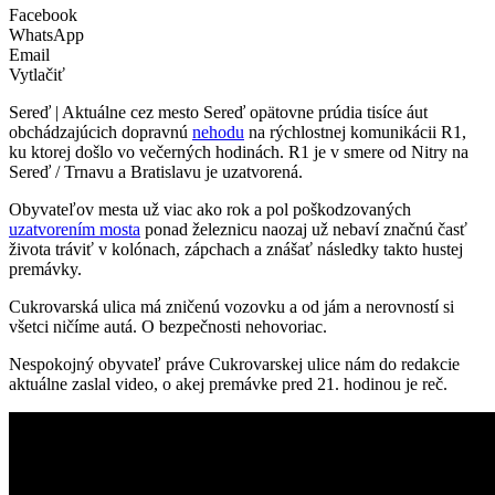
Facebook
WhatsApp
Email
Vytlačiť
Sereď | Aktuálne cez mesto Sereď opätovne prúdia tisíce áut
obchádzajúcich dopravnú
nehodu
na rýchlostnej komunikácii R1,
ku ktorej došlo vo večerných hodinách. R1 je v smere od Nitry na
Sereď / Trnavu a Bratislavu je uzatvorená.
Obyvateľov mesta už viac ako rok a pol poškodzovaných
uzatvorením mosta
ponad železnicu naozaj už nebaví značnú časť
života tráviť v kolónach, zápchach a znášať následky takto hustej
premávky.
Cukrovarská ulica má zničenú vozovku a od jám a nerovností si
všetci ničíme autá. O bezpečnosti nehovoriac.
Nespokojný obyvateľ práve Cukrovarskej ulice nám do redakcie
aktuálne zaslal video, o akej premávke pred 21. hodinou je reč.