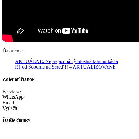
Ďakujeme.
AKTUÁLNE: Neprejazdná rýchlostná komunikácia
R1 od Šoporne na Sereď !! – AKTUALIZOVANÉ
Zdieľať článok
Facebook
WhatsApp
Email
Vytlačiť
Ďalšie články