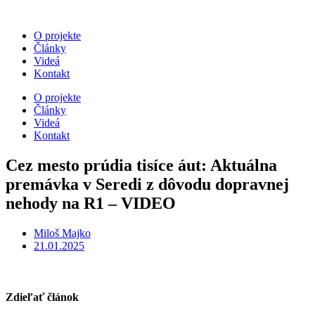
O projekte
Články
Videá
Kontakt
O projekte
Články
Videá
Kontakt
Cez mesto prúdia tisíce áut: Aktuálna
premávka v Seredi z dôvodu dopravnej
nehody na R1 – VIDEO
Miloš Majko
21.01.2025
Zdieľať článok