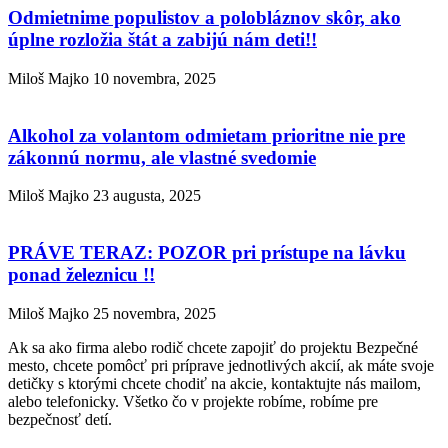
Odmietnime populistov a polobláznov skôr, ako
úplne rozložia štát a zabijú nám deti!!
Miloš Majko
10 novembra, 2025
Alkohol za volantom odmietam prioritne nie pre
zákonnú normu, ale vlastné svedomie
Miloš Majko
23 augusta, 2025
PRÁVE TERAZ: POZOR pri prístupe na lávku
ponad železnicu !!
Miloš Majko
25 novembra, 2025
Ak sa ako firma alebo rodič chcete zapojiť do projektu Bezpečné
mesto, chcete pomôcť pri príprave jednotlivých akcií, ak máte svoje
detičky s ktorými chcete chodiť na akcie, kontaktujte nás mailom,
alebo telefonicky. Všetko čo v projekte robíme, robíme pre
bezpečnosť detí.